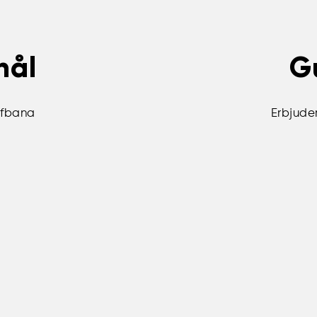
hål
G
lfbana
Erbjude