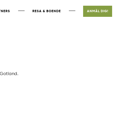
TNERS
RESA & BOENDE
ANMÄL DIG!
 Gotland.