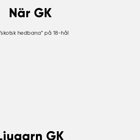
När GK
”skotsk hedbana” på 18-hål
Ljugarn GK