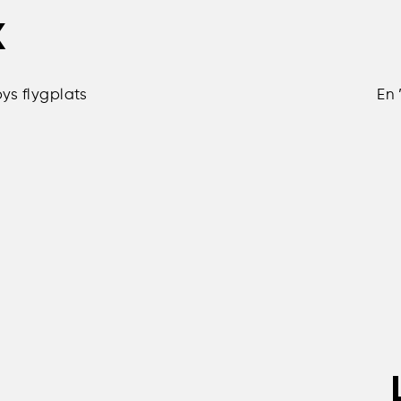
K
ys flygplats
En 