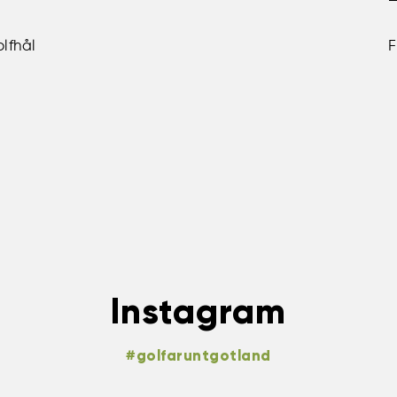
lfhål
F
Instagram
#golfaruntgotland